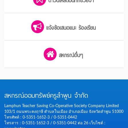
ดาวน์โหลดบันทึกช่วยจำ
แจ้งข้อเสนอแนะ ร้องเรียน
สหกรณ์อื่นๆ
สหกรณ์ออมทรัพย์ครูลำพูน จำกัด
Lamphun Teacher Saving Co-Operative Society Company Limited
103/1 ถนนพระคงฤาษี ตำบลในเมือง อำเภอเมือง จังหวัดลำพูน 51000
โทรศัพท์ : 0-5351-1652-3 / 0-5351-0442
โทรสาร : 0-5351-1652-3 / 0-5351-0442 ต่อ 26
เว็บไซต์ :