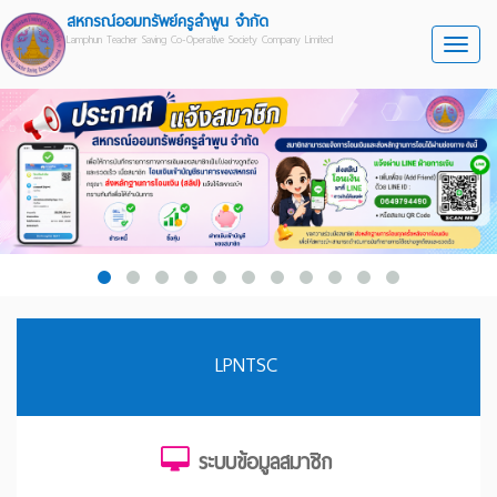
สหกรณ์ออมทรัพย์ครูลำพูน จำกัด
Lamphun Teacher Saving Co-Operative Society Company Limited
Toggle
LPNTSC
ระบบข้อมูลสมาชิก