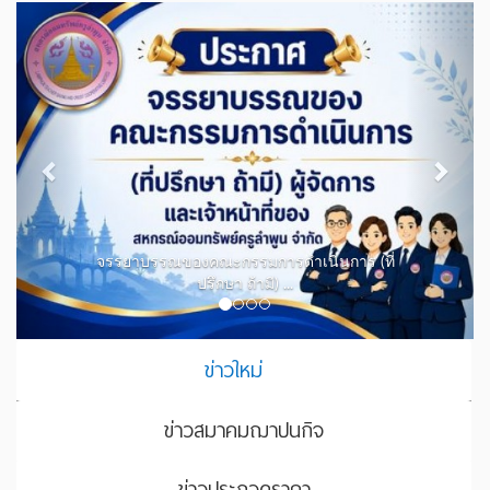
Previous
Next
ประ
รรยาบรรณของคณะกรรมการดำเนินการ (ที่
ปรึกษา ถ้ามี) ...
ข่าวใหม่
ข่าวสมาคมฌาปนกิจ
ข่าวประกวดราคา