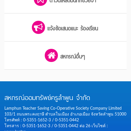
ดาวน์โหลดบันทึกช่วยจำ
แจ้งข้อเสนอแนะ ร้องเรียน
สหกรณ์อื่นๆ
สหกรณ์ออมทรัพย์ครูลำพูน จำกัด
Lamphun Teacher Saving Co-Operative Society Company Limited
103/1 ถนนพระคงฤาษี ตำบลในเมือง อำเภอเมือง จังหวัดลำพูน 51000
โทรศัพท์ : 0-5351-1652-3 / 0-5351-0442
โทรสาร : 0-5351-1652-3 / 0-5351-0442 ต่อ 26
เว็บไซต์ :