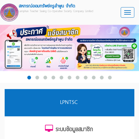
สหกรณ์ออมทรัพย์ครูลำพูน จำกัด
Lamphun Teacher Saving Co-Operative Society Company Limited
Toggle
LPNTSC
ระบบข้อมูลสมาชิก