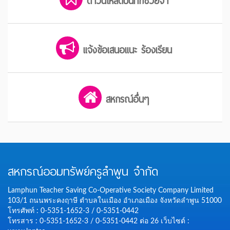
ดาวน์โหลดบันทึกช่วยจำ
แจ้งข้อเสนอแนะ ร้องเรียน
สหกรณ์อื่นๆ
สหกรณ์ออมทรัพย์ครูลำพูน จำกัด
Lamphun Teacher Saving Co-Operative Society Company Limited
103/1 ถนนพระคงฤาษี ตำบลในเมือง อำเภอเมือง จังหวัดลำพูน 51000
โทรศัพท์ : 0-5351-1652-3 / 0-5351-0442
โทรสาร : 0-5351-1652-3 / 0-5351-0442 ต่อ 26
เว็บไซต์ :