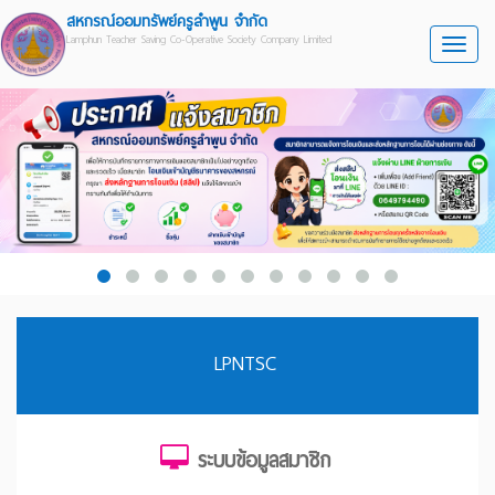
สหกรณ์ออมทรัพย์ครูลำพูน จำกัด
Lamphun Teacher Saving Co-Operative Society Company Limited
Toggle
LPNTSC
ระบบข้อมูลสมาชิก