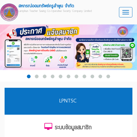
สหกรณ์ออมทรัพย์ครูลำพูน จำกัด
Lamphun Teacher Saving Co-Operative Society Company Limited
Toggle
LPNTSC
ระบบข้อมูลสมาชิก