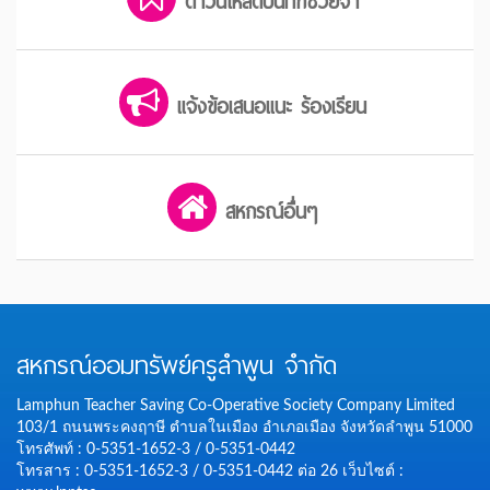
ดาวน์โหลดบันทึกช่วยจำ
แจ้งข้อเสนอแนะ ร้องเรียน
สหกรณ์อื่นๆ
สหกรณ์ออมทรัพย์ครูลำพูน จำกัด
Lamphun Teacher Saving Co-Operative Society Company Limited
103/1 ถนนพระคงฤาษี ตำบลในเมือง อำเภอเมือง จังหวัดลำพูน 51000
โทรศัพท์ : 0-5351-1652-3 / 0-5351-0442
โทรสาร : 0-5351-1652-3 / 0-5351-0442 ต่อ 26
เว็บไซต์ :